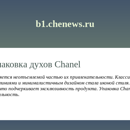
b1.chenews.ru
аковка духов Chanel
ляется неотъемлемой частью их привлекательности. Класс
линиями и минималистичным дизайном стала иконой стиля
что подчеркивает эксклюзивность продукта. Упаковка Chan
альность.